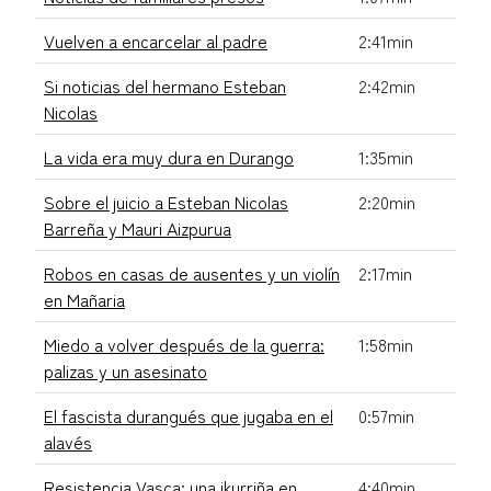
Vuelven a encarcelar al padre
2:41min
Si noticias del hermano Esteban
2:42min
Nicolas
La vida era muy dura en Durango
1:35min
Sobre el juicio a Esteban Nicolas
2:20min
Barreña y Mauri Aizpurua
Robos en casas de ausentes y un violín
2:17min
en Mañaria
Miedo a volver después de la guerra:
1:58min
palizas y un asesinato
El fascista durangués que jugaba en el
0:57min
alavés
Resistencia Vasca: una ikurriña en
4:40min