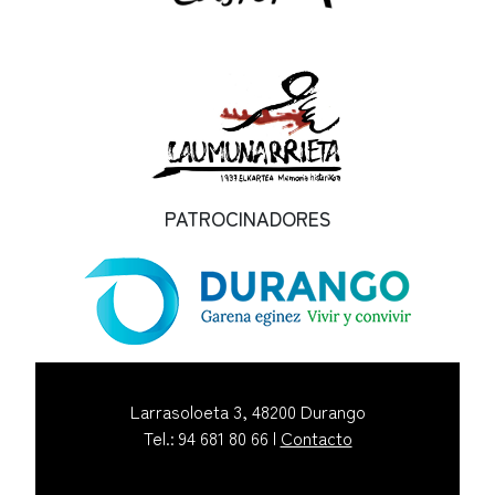
PATROCINADORES
Larrasoloeta 3, 48200 Durango
Tel.: 94 681 80 66 |
Contacto