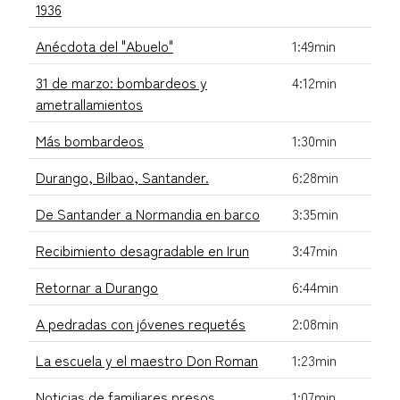
1936
Anécdota del "Abuelo"
1:49min
31 de marzo: bombardeos y
4:12min
ametrallamientos
Más bombardeos
1:30min
Durango, Bilbao, Santander.
6:28min
De Santander a Normandia en barco
3:35min
Recibimiento desagradable en Irun
3:47min
Retornar a Durango
6:44min
A pedradas con jóvenes requetés
2:08min
La escuela y el maestro Don Roman
1:23min
Noticias de familiares presos
1:07min